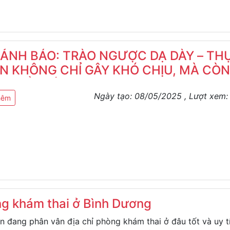
CẢNH BÁO: TRÀO NGƯỢC DẠ DÀY – TH
N KHÔNG CHỈ GÂY KHÓ CHỊU, MÀ CÒ
Y HIỂM TÍNH MẠNG! 🚨
Ngày tạo:
08/05/2025
, Lượt xem
hêm
g khám thai ở Bình Dương
n đang phân vân địa chỉ phòng khám thai ở đâu tốt và uy t