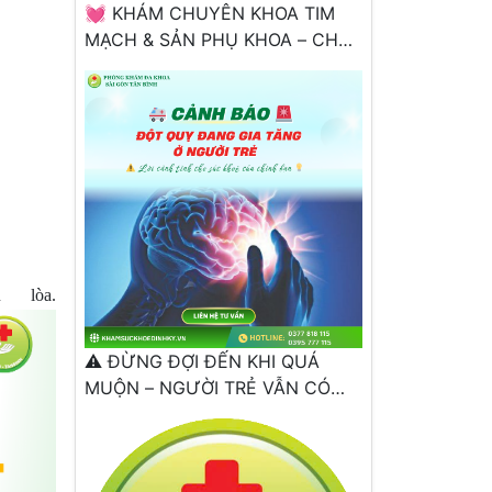
💓 KHÁM CHUYÊN KHOA TIM
MẠCH & SẢN PHỤ KHOA – CHỦ
ĐỘNG BẢO VỆ SỨC KHỎE NGAY
HÔM NAY
 lòa.
⚠️ ĐỪNG ĐỢI ĐẾN KHI QUÁ
MUỘN – NGƯỜI TRẺ VẪN CÓ
THỂ ĐỘT QUỴ!