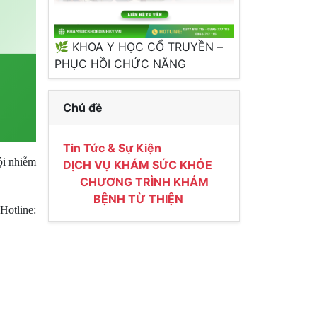
🌿 KHOA Y HỌC CỔ TRUYỀN –
PHỤC HỒI CHỨC NĂNG
Chủ đề
Tin Tức & Sự Kiện
ội nhiễm
DỊCH VỤ KHÁM SỨC KHỎE
CHƯƠNG TRÌNH KHÁM
BỆNH TỪ THIỆN
Hotline: