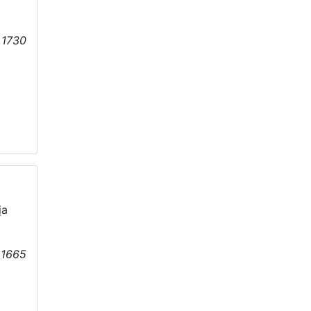
:
1730
ịa
:
1665