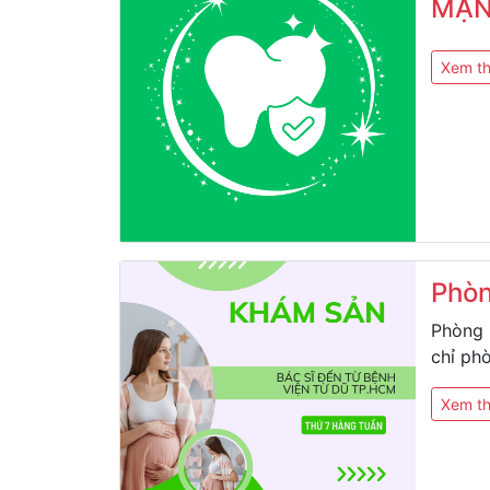
MẠ
Xem t
Phòn
Phòng 
chỉ ph
Xem t