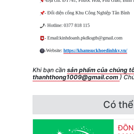
-Địa chỉ: ĐT741, Phước Hoà, Phú Giáo, Bình
- Đối diện cổng Khu Công Nghiệp Tân Bình
- Hotline: 0377 818 115
- Email:kinhdoanh.pkdksgtb@gmail.com
-Website:
https://khamsuckhoedinhky.vn/
Khi bạn cần
sản phẩm của chúng t
thanhthong1009@gmail.com
)
Chú
Có thể
ĐỒN