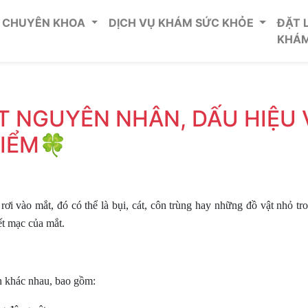
CHUYÊN KHOA
DỊCH VỤ KHÁM SỨC KHỎE
ĐẶT 
KHÁ
ẮT NGUYÊN NHÂN, DẤU HIỆU 
IỂM🍀
 rơi vào mắt, đó có thể là bụi, cát, côn trùng hay những đồ vật nhỏ tr
t mạc của mắt.
ồn khác nhau, bao gồm: