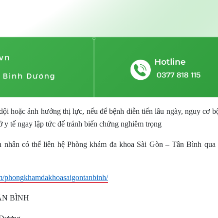
dội hoặc ảnh hưởng thị lực, nếu để bệnh diễn tiến lâu ngày, nguy cơ b
ở y tế ngay lập tức để tránh biến chứng nghiêm trọng
h nhân có thể liên hệ Phòng khám đa khoa Sài Gòn – Tân Bình qua 
m/phongkhamdakhoasaigontanbinh/
ÂN BÌNH