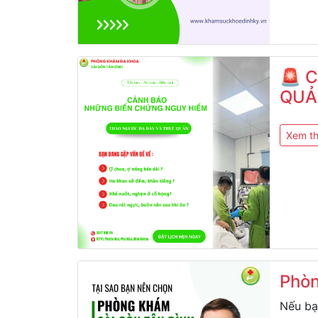
🚨 
QUẢ
NGU
Xem t
Phòn
Nếu bạ