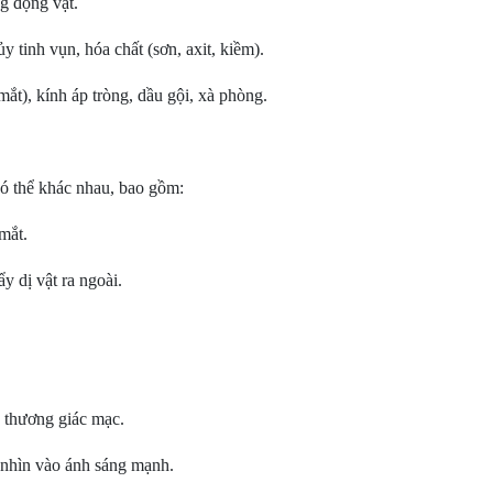
ng động vật.
y tinh vụn, hóa chất (sơn, axit, kiềm).
ắt), kính áp tròng, dầu gội, xà phòng.
 có thể khác nhau, bao gồm:
mắt.
y dị vật ra ngoài.
n thương giác mạc.
 nhìn vào ánh sáng mạnh.