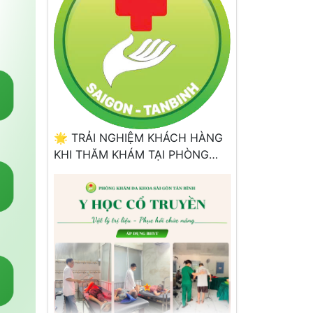
🌟 TRẢI NGHIỆM KHÁCH HÀNG
KHI THĂM KHÁM TẠI PHÒNG
KHÁM ĐA KHOA SÀI GÒN – TÂN
BÌNH 🌟