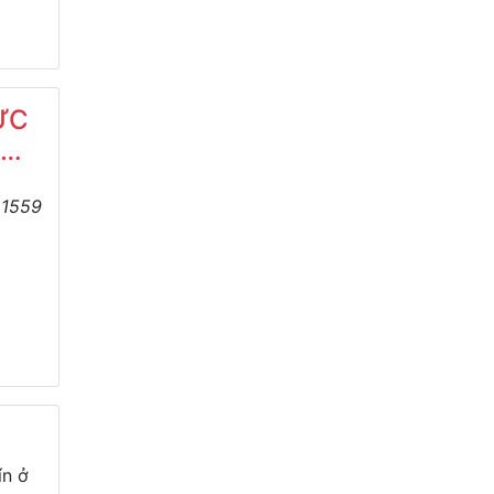
ỰC
N
:
1559
ín ở