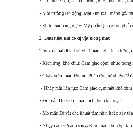
• Tự nhiên: Bụi, cát, côn trùng nhỏ, phấn hoa, lô
• Môi trường lao động: Mạt kim loại, mảnh gỗ, thủ
• Sinh hoạt hàng ngày: Mỹ phẩm (mascara, phấn m
Dấu hiệu khi có dị vật trong mắt
Tùy vào loại dị vật và vị trí mắc kẹt, triệu chứng
• Kích ứng, khó chịu: Cảm giác cộm, nhức trong 
• Chảy nước mắt liên tục: Phản ứng tự nhiên để đẩ
• Nháy mắt liên tục: Cảm giác cụm mắt khó chịu
• Đỏ mắt: Do viêm hoặc kích thích kết mạc.
• Mờ mắt: Dị vật che khuất tầm nhìn hoặc gây tổ
• Nhạy cảm với ánh sáng: Đau hoặc khó chịu khi