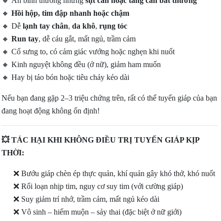
🔸
Ăn bình thường nhưng
sụt cân hoặc tăng cân bất thường
🔸
Hồi hộp, tim đập nhanh hoặc chậm
🔸
Dễ
lạnh tay chân
,
da khô
,
rụng tóc
🔸
Run tay
, dễ cáu gắt, mất ngủ, trầm cảm
🔸
Cổ sưng to, có cảm giác vướng hoặc nghẹn khi nuốt
🔸
Kinh nguyệt không đều (ở nữ), giảm ham muốn
🔸
Hay bị táo bón hoặc tiêu chảy kéo dài
Nếu bạn đang gặp 2–3 triệu chứng trên, rất có thể tuyến giáp của bạn
đang hoạt động không ổn định!
💥
TÁC HẠI KHI KHÔNG ĐIỀU TRỊ TUYẾN GIÁP KỊP
THỜI:
❌
Bướu giáp chèn ép thực quản, khí quản gây khó thở, khó nuốt
❌
Rối loạn nhịp tim, nguy cơ suy tim (với cường giáp)
❌
Suy giảm trí nhớ, trầm cảm, mất ngủ kéo dài
❌
Vô sinh – hiếm muộn – sảy thai (đặc biệt ở nữ giới)