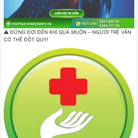
⚠️ ĐỪNG ĐỢI ĐẾN KHI QUÁ MUỘN – NGƯỜI TRẺ VẪN
CÓ THỂ ĐỘT QUỴ!