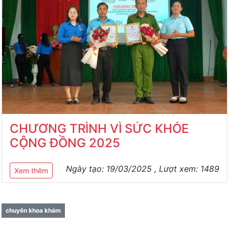
CHƯƠNG TRÌNH VÌ SỨC KHỎE
CỘNG ĐỒNG 2025
Ngày tạo:
19/03/2025
, Lượt xem:
1489
Xem thêm
chuyên khoa khám