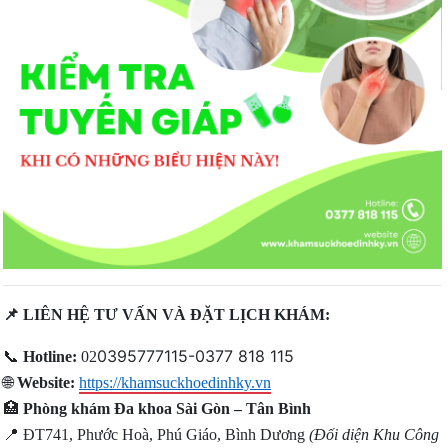
📌
LIÊN HỆ TƯ VẤN VÀ ĐẶT LỊCH KHÁM:
0395777115-0377 818 115
📞
Hotline:
02
🌐
Website:
https://khamsuckhoedinhky.vn
🏥
Phòng khám Đa khoa Sài Gòn – Tân Bình
📍
ĐT741, Phước Hoà, Phú Giáo, Bình Dương
(Đối diện Khu Công