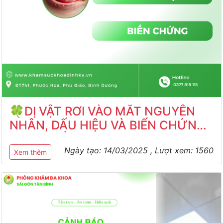
🍀DỊ VẬT RƠI VÀO MẮT NGUYÊN
NHÂN, DẤU HIỆU VÀ BIẾN CHỨNG
NGUY HIỂM🍀
Ngày tạo:
14/03/2025
, Lượt xem:
1560
Xem thêm