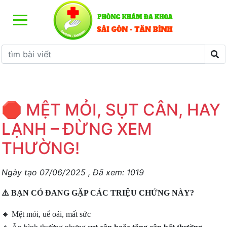
Khoa khám bệnh tổng hợp
Xét nghiệm
DỊCH VỤ KHÁM SỨC KHỎE
BẢNG GIÁ GÓI KHÁM
Khoa Sản & Phụ Khoa
Khoa X Quang
LỊCH LÀM VIỆC
Khoa Cận Lâm Sàng
Siêu Âm
CHƯƠNG TRÌNH ƯU ĐÃI
🛑 MỆT MỎI, SỤT CÂN, HAY
Khoa Da Liễu
LẠNH – ĐỪNG XEM
THƯỜNG!
Ngày tạo
07/06/2025
, Đã xem:
1019
⚠️
BẠN CÓ ĐANG GẶP CÁC TRIỆU CHỨNG NÀY?
🔸
Mệt mỏi, uể oải, mất sức