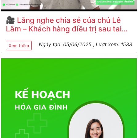
🎥 Lắng nghe chia sẻ của chú Lê
Lâm – Khách hàng điều trị sau tai
biến tại Phòng khám Đa khoa Sài
Ngày tạo:
05/06/2025
, Lượt xem:
1533
Gòn Tân Bình
Xem thêm