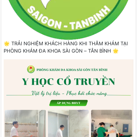
🌟 TRẢI NGHIỆM KHÁCH HÀNG KHI THĂM KHÁM TẠI
PHÒNG KHÁM ĐA KHOA SÀI GÒN – TÂN BÌNH 🌟