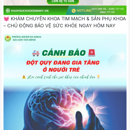
💓 KHÁM CHUYÊN KHOA TIM MẠCH & SẢN PHỤ KHOA
– CHỦ ĐỘNG BẢO VỆ SỨC KHỎE NGAY HÔM NAY