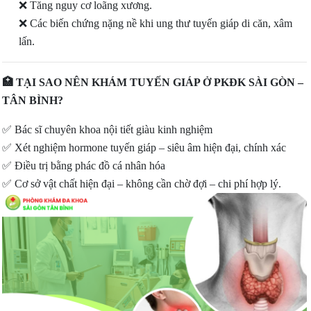
❌
Tăng nguy cơ loãng xương.
❌
Các biến chứng nặng nề khi ung thư tuyến giáp di căn, xâm
lấn.
🏥
TẠI SAO NÊN KHÁM TUYẾN GIÁP Ở PKĐK SÀI GÒN –
TÂN BÌNH?
✅
Bác sĩ chuyên khoa nội tiết giàu kinh nghiệm
✅
Xét nghiệm hormone tuyến giáp – siêu âm hiện đại, chính xác
✅
Điều trị bằng phác đồ cá nhân hóa
✅
Cơ sở vật chất hiện đại – không cần chờ đợi – chi phí hợp lý.